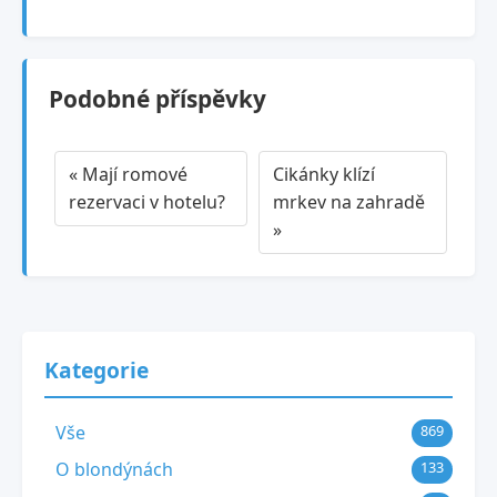
Podobné příspěvky
« Mají romové
Cikánky klízí
rezervaci v hotelu?
mrkev na zahradě
»
Kategorie
Vše
869
O blondýnách
133