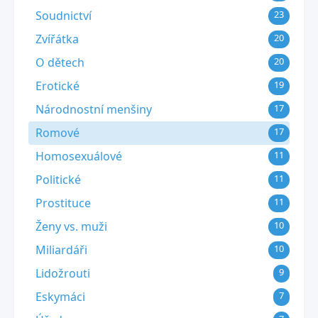
Soudnictví
23
Zvířátka
20
O dětech
20
Erotické
19
Národnostní menšiny
17
Romové
17
Homosexuálové
11
Politické
11
Prostituce
11
Ženy vs. muži
10
Miliardáři
10
Lidožrouti
9
Eskymáci
7