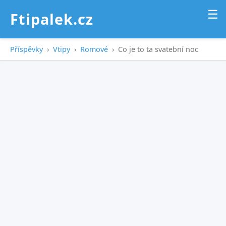
☰
Ftipalek.cz
Příspěvky
›
Vtipy
›
Romové
›
Co je to ta svatební noc