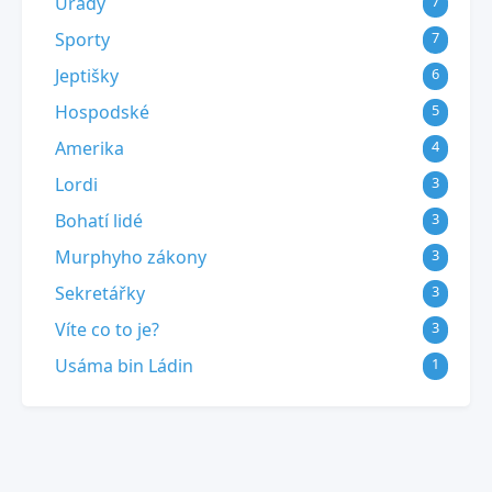
Úřady
7
Sporty
7
Jeptišky
6
Hospodské
5
Amerika
4
Lordi
3
Bohatí lidé
3
Murphyho zákony
3
Sekretářky
3
Víte co to je?
3
Usáma bin Ládin
1