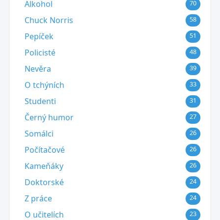
Alkohol
70
Chuck Norris
58
Pepíček
51
Policisté
48
Nevěra
39
O tchýních
33
Studenti
31
Černý humor
27
Somálci
26
Počítačové
26
Kameňáky
26
Doktorské
24
Z práce
24
O učitelích
23