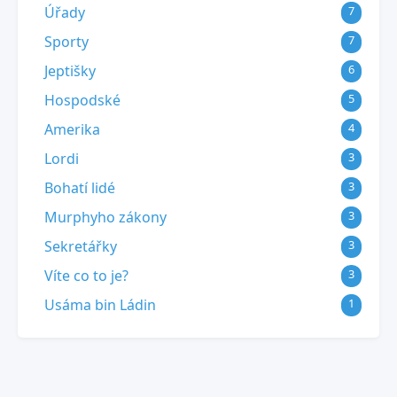
Úřady
7
Sporty
7
Jeptišky
6
Hospodské
5
Amerika
4
Lordi
3
Bohatí lidé
3
Murphyho zákony
3
Sekretářky
3
Víte co to je?
3
Usáma bin Ládin
1