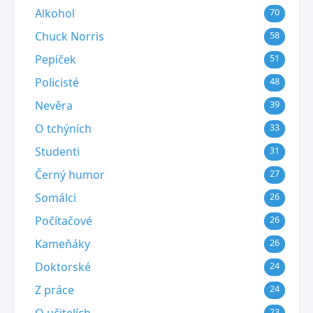
Alkohol
70
Chuck Norris
58
Pepíček
51
Policisté
48
Nevěra
39
O tchýních
33
Studenti
31
Černý humor
27
Somálci
26
Počítačové
26
Kameňáky
26
Doktorské
24
Z práce
24
23