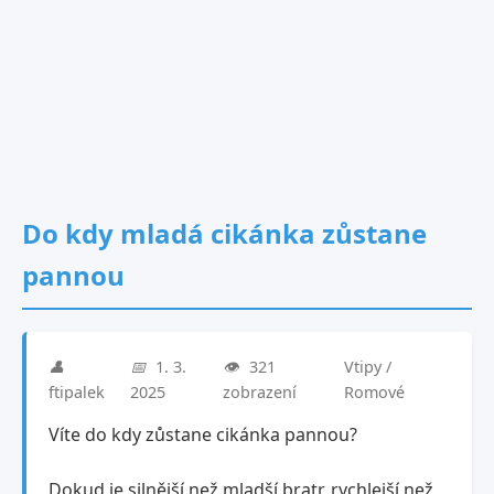
Do kdy mladá cikánka zůstane
pannou
👤
📅
1. 3.
👁️
321
Vtipy /
ftipalek
2025
zobrazení
Romové
Víte do kdy zůstane cikánka pannou?
Dokud je silnější než mladší bratr, rychlejší než