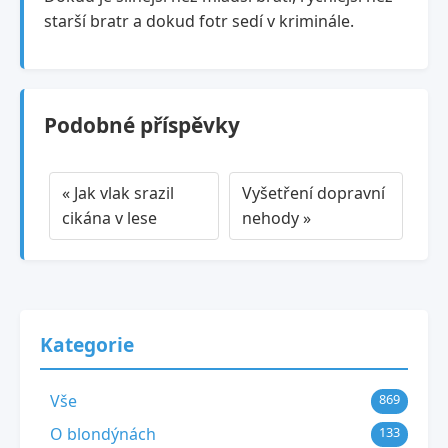
starší bratr a dokud fotr sedí v kriminále.
Podobné příspěvky
« Jak vlak srazil
Vyšetření dopravní
cikána v lese
nehody »
Kategorie
Vše
869
O blondýnách
133