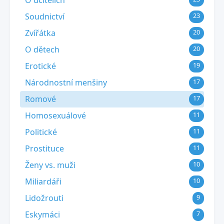
O učitelích
Soudnictví
23
Zvířátka
20
O dětech
20
Erotické
19
Národnostní menšiny
17
Romové
17
Homosexuálové
11
Politické
11
Prostituce
11
Ženy vs. muži
10
Miliardáři
10
Lidožrouti
9
Eskymáci
7