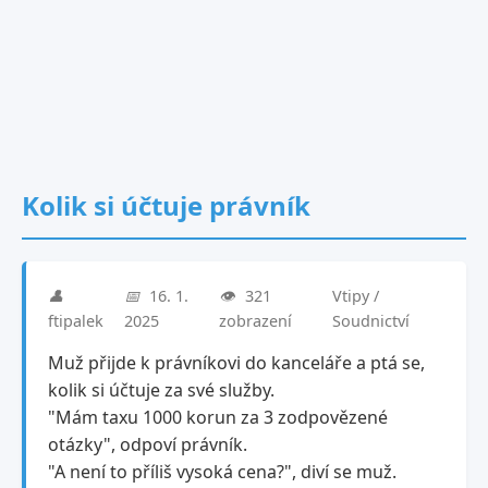
Kolik si účtuje právník
👤
📅
16. 1.
👁️
321
Vtipy /
ftipalek
2025
zobrazení
Soudnictví
Muž přijde k právníkovi do kanceláře a ptá se,
kolik si účtuje za své služby.
"Mám taxu 1000 korun za 3 zodpovězené
otázky", odpoví právník.
"A není to příliš vysoká cena?", diví se muž.