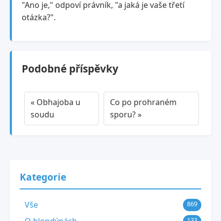
"Ano je," odpoví právník, "a jaká je vaše třetí
otázka?".
Podobné příspěvky
« Obhajoba u
Co po prohraném
soudu
sporu? »
Kategorie
Vše
869
133