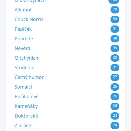
O blondýnách
Alkohol
70
Chuck Norris
58
Pepíček
51
Policisté
48
Nevěra
39
O tchýních
33
Studenti
31
Černý humor
27
Somálci
26
Počítačové
26
Kameňáky
26
Doktorské
24
Z práce
24