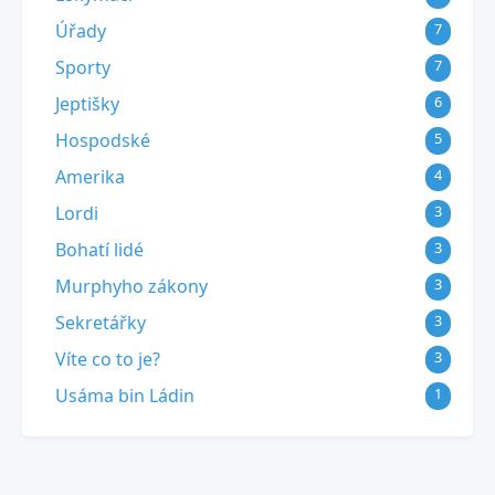
Úřady
7
Sporty
7
Jeptišky
6
Hospodské
5
Amerika
4
Lordi
3
Bohatí lidé
3
Murphyho zákony
3
Sekretářky
3
Víte co to je?
3
Usáma bin Ládin
1