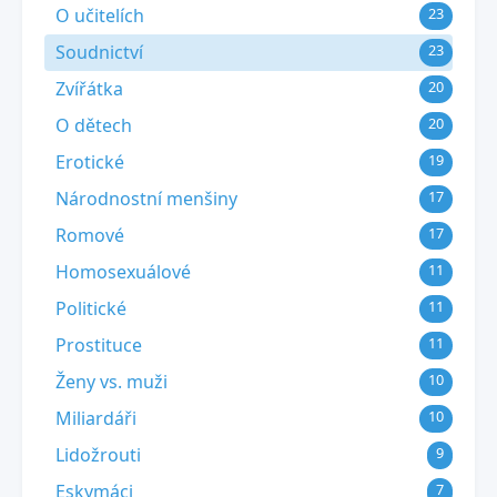
O učitelích
23
Soudnictví
23
Zvířátka
20
O dětech
20
Erotické
19
Národnostní menšiny
17
Romové
17
Homosexuálové
11
Politické
11
Prostituce
11
Ženy vs. muži
10
Miliardáři
10
Lidožrouti
9
Eskymáci
7