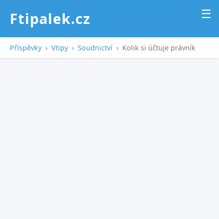
☰
Ftipalek.cz
Příspěvky
›
Vtipy
›
Soudnictví
›
Kolik si účtuje právník