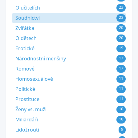
O učitelích
23
Soudnictví
23
Zvířátka
20
O dětech
20
Erotické
19
Národnostní menšiny
17
Romové
17
Homosexuálové
11
Politické
11
Prostituce
11
Ženy vs. muži
10
Miliardáři
10
Lidožrouti
9