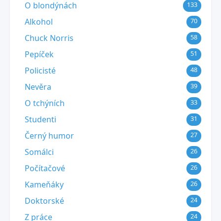
O blondýnách
133
Alkohol
70
Chuck Norris
58
Pepíček
51
Policisté
48
Nevěra
39
O tchýních
33
Studenti
31
Černý humor
27
Somálci
26
Počítačové
26
Kameňáky
26
Doktorské
24
Z práce
24