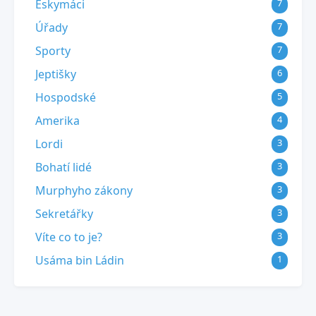
Eskymáci
7
Úřady
7
Sporty
7
Jeptišky
6
Hospodské
5
Amerika
4
Lordi
3
Bohatí lidé
3
Murphyho zákony
3
Sekretářky
3
Víte co to je?
3
Usáma bin Ládin
1