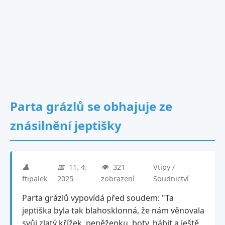
Parta grázlů se obhajuje ze
znásilnění jeptišky
👤
📅
11. 4.
👁️
321
Vtipy /
ftipalek
2025
zobrazení
Soudnictví
Parta grázlů vypovídá před soudem: "Ta
jeptiška byla tak blahosklonná, že nám věnovala
svůj zlatý křížek, peněženku, boty, hábit a ještě