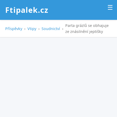
☰
Ftipalek.cz
Parta grázlů se obhajuje
Příspěvky
›
Vtipy
›
Soudnictví
›
ze znásilnění jeptišky