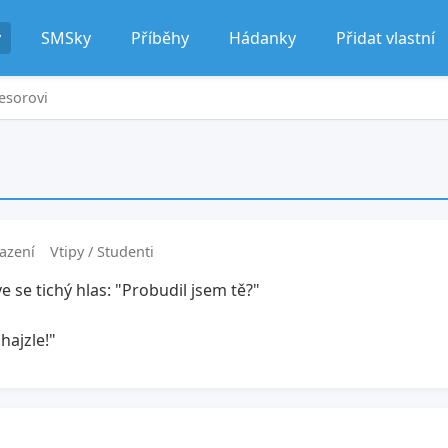
y
SMSky
Příběhy
Hádanky
Přidat vlastní
esorovi
azení
Vtipy / Studenti
ve se tichý hlas: "Probudil jsem tě?"
hajzle!"