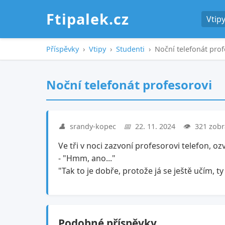
Ftipalek.cz
Vtip
Příspěvky
›
Vtipy
›
Studenti
›
Noční telefonát prof
Noční telefonát profesorovi
👤
srandy-kopec
📅
22. 11. 2024
👁️
321 zobr
Ve tři v noci zazvoní profesorovi telefon, oz
- "Hmm, ano..."
"Tak to je dobře, protože já se ještě učím, ty 
Podobné příspěvky