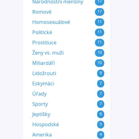
Národnostní menšiny
17
Romové
17
Homosexuálové
11
Politické
11
Prostituce
11
Ženy vs. muži
10
Miliardáři
10
Lidožrouti
9
Eskymáci
7
Úřady
7
Sporty
7
Jeptišky
6
Hospodské
5
Amerika
4