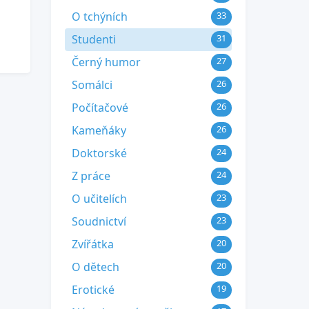
O tchýních
33
Studenti
31
Černý humor
27
Somálci
26
Počítačové
26
Kameňáky
26
Doktorské
24
Z práce
24
O učitelích
23
Soudnictví
23
Zvířátka
20
O dětech
20
Erotické
19