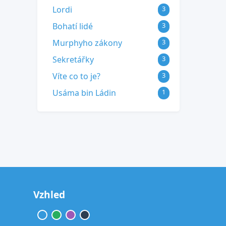
Lordi
3
Bohatí lidé
3
Murphyho zákony
3
Sekretářky
3
Víte co to je?
3
Usáma bin Ládin
1
Vzhled