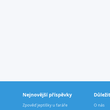
Nejnovější příspěvky
Důleži
Zpověď jeptišky u faráře
O nás