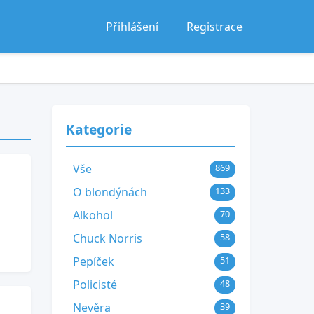
Přihlášení
Registrace
Kategorie
Vše
869
O blondýnách
133
Alkohol
70
Chuck Norris
58
Pepíček
51
Policisté
48
Nevěra
39