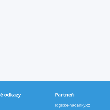
té odkazy
Partneři
logicke-hadanky.cz