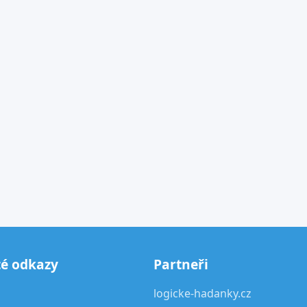
té odkazy
Partneři
logicke-hadanky.cz