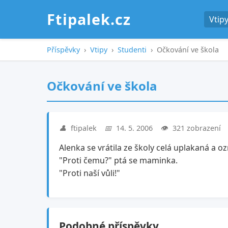
Ftipalek.cz
Vtip
Příspěvky
›
Vtipy
›
Studenti
›
Očkování ve škola
Očkování ve škola
👤
ftipalek
📅
14. 5. 2006
👁️
321 zobrazení
Alenka se vrátila ze školy celá uplakaná a 
"Proti čemu?" ptá se maminka.
"Proti naší vůli!"
Podobné příspěvky