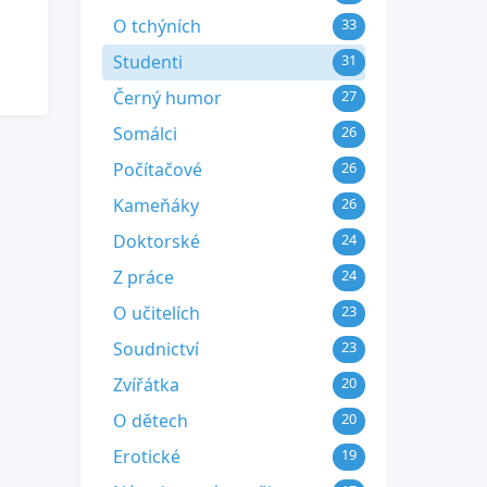
O tchýních
33
Studenti
31
Černý humor
27
Somálci
26
Počítačové
26
Kameňáky
26
Doktorské
24
Z práce
24
O učitelích
23
Soudnictví
23
Zvířátka
20
O dětech
20
Erotické
19