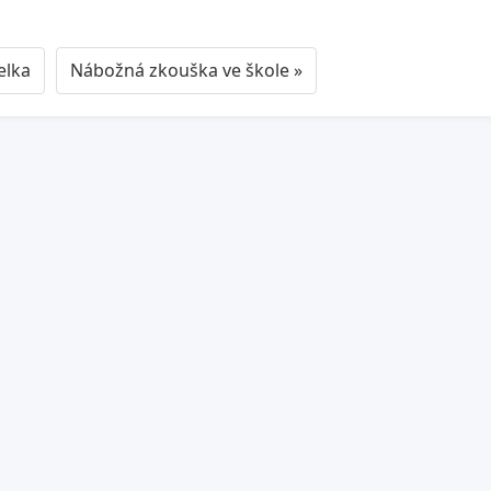
elka
Nábožná zkouška ve škole »