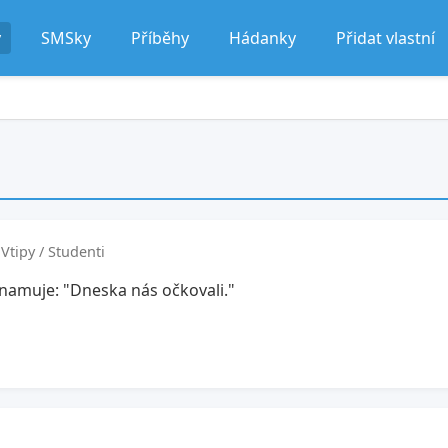
y
SMSky
Příběhy
Hádanky
Přidat vlastní
Vtipy / Studenti
oznamuje: "Dneska nás očkovali."