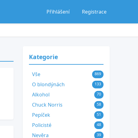
Přihlášení
Registrace
Kategorie
Vše
869
O blondýnách
133
Alkohol
70
Chuck Norris
58
Pepíček
51
Policisté
48
Nevěra
39