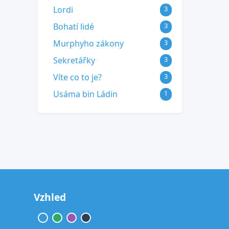
Lordi
3
Bohatí lidé
3
Murphyho zákony
3
Sekretářky
3
Víte co to je?
3
Usáma bin Ládin
1
Vzhled