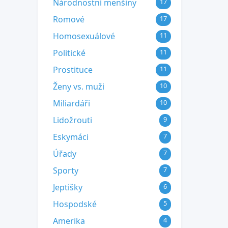
Národnostní menšiny
17
Romové
17
Homosexuálové
11
Politické
11
Prostituce
11
Ženy vs. muži
10
Miliardáři
10
Lidožrouti
9
Eskymáci
7
Úřady
7
Sporty
7
Jeptišky
6
Hospodské
5
Amerika
4