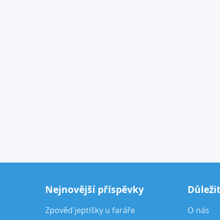
Nejnovější příspěvky
Důleži
Zpověď jeptišky u faráře
O nás