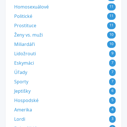
Homosexuálové
11
Politické
11
Prostituce
11
Ženy vs. muži
10
Miliardáři
10
Lidožrouti
9
Eskymáci
7
Úřady
7
Sporty
7
Jeptišky
6
Hospodské
5
Amerika
4
Lordi
3