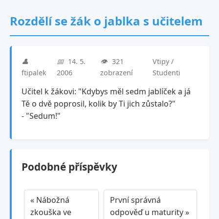
Rozdělí se žák o jablka s učitelem
👤
📅
14. 5.
👁️
321
Vtipy /
ftipalek
2006
zobrazení
Studenti
Učitel k žákovi: "Kdybys měl sedm jablíček a já
Tě o dvě poprosil, kolik by Ti jich zůstalo?"
- "Sedum!"
Podobné příspěvky
« Nábožná
První správná
zkouška ve
odpověď u maturity »