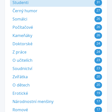
Studenti
31
Černý humor
27
Somálci
26
Počítačové
26
Kameňáky
26
Doktorské
24
Z práce
24
O učitelích
23
Soudnictví
23
Zvířátka
20
O dětech
20
Erotické
19
Národnostní menšiny
17
Romové
17