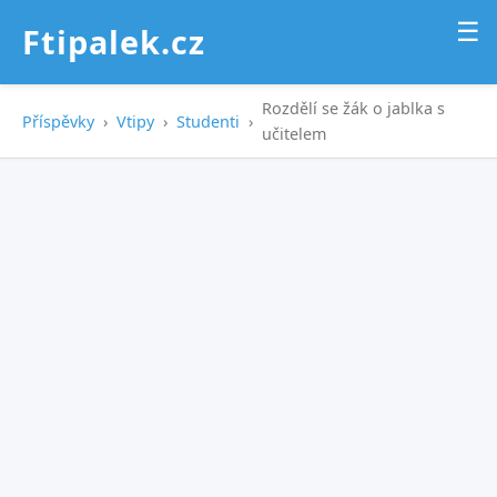
☰
Ftipalek.cz
Rozdělí se žák o jablka s
Příspěvky
›
Vtipy
›
Studenti
›
učitelem