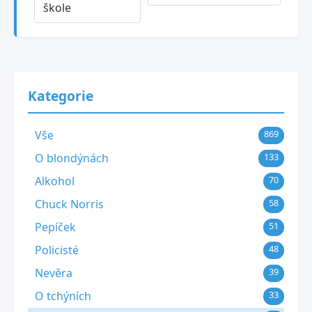
škole
Kategorie
Vše
869
O blondýnách
133
Alkohol
70
Chuck Norris
58
Pepíček
51
Policisté
48
Nevěra
39
O tchýních
33