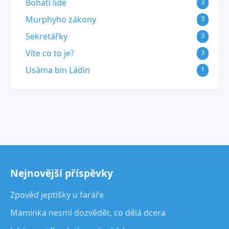
Bohatí lidé
3
Murphyho zákony
3
Sekretářky
3
Víte co to je?
3
Usáma bin Ládin
1
Nejnovější příspěvky
Zpověď jeptišky u faráře
Maminka nesmí dozvědět, co dělá dcera