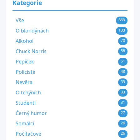
Kategorie
Vše
869
O blondýnách
133
Alkohol
70
Chuck Norris
58
Pepíček
51
Policisté
48
Nevěra
39
O tchýních
33
Studenti
31
Černý humor
27
Somálci
26
Počítačové
26