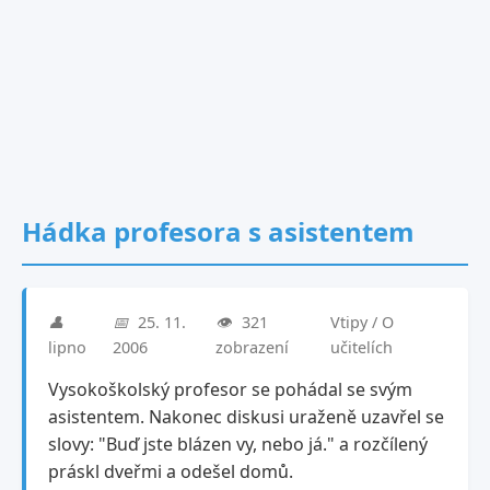
Hádka profesora s asistentem
👤
📅
25. 11.
👁️
321
Vtipy / O
lipno
2006
zobrazení
učitelích
Vysokoškolský profesor se pohádal se svým
asistentem. Nakonec diskusi uraženě uzavřel se
slovy: "Buď jste blázen vy, nebo já." a rozčílený
práskl dveřmi a odešel domů.