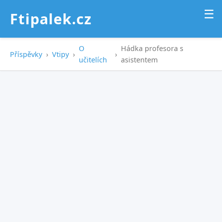
☰
Ftipalek.cz
O
Hádka profesora s
Příspěvky
›
Vtipy
›
›
učitelích
asistentem