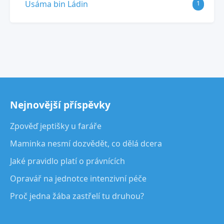
Usáma bin Ládin
1
Nejnovější příspěvky
Zpověď jeptišky u faráře
Maminka nesmí dozvědět, co dělá dcera
Jaké pravidlo platí o právnících
Opravář na jednotce intenzivní péče
Proč jedna žába zastřelí tu druhou?