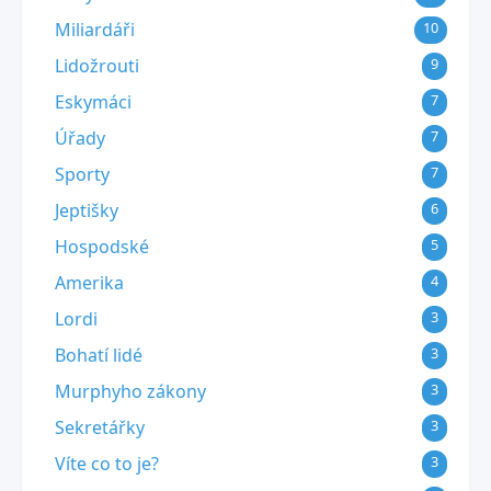
Miliardáři
10
Lidožrouti
9
Eskymáci
7
Úřady
7
Sporty
7
Jeptišky
6
Hospodské
5
Amerika
4
Lordi
3
Bohatí lidé
3
Murphyho zákony
3
Sekretářky
3
Víte co to je?
3