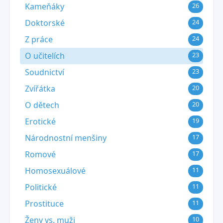
Kameňáky
26
Doktorské
24
Z práce
24
O učitelích
23
Soudnictví
23
Zvířátka
20
O dětech
20
Erotické
19
Národnostní menšiny
17
Romové
17
Homosexuálové
11
Politické
11
Prostituce
11
Ženy vs. muži
10