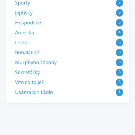
Sporty
7
Jeptišky
6
Hospodské
5
Amerika
4
Lordi
3
Bohatí lidé
3
Murphyho zákony
3
Sekretářky
3
Víte co to je?
3
Usáma bin Ládin
1