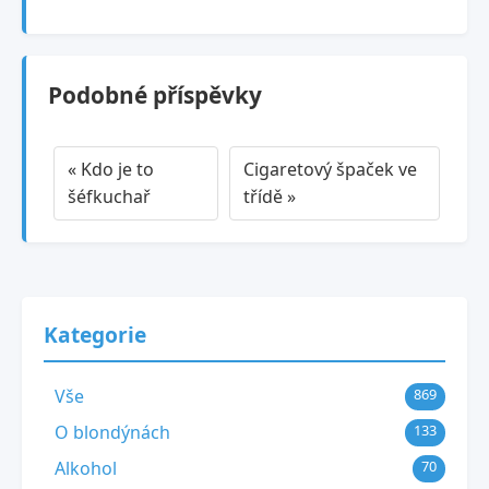
Podobné příspěvky
« Kdo je to
Cigaretový špaček ve
šéfkuchař
třídě »
Kategorie
Vše
869
O blondýnách
133
Alkohol
70