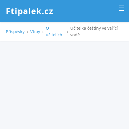
☰
Ftipalek.cz
O
Učitelka češtiny ve vařící
Příspěvky
›
Vtipy
›
›
učitelích
vodě