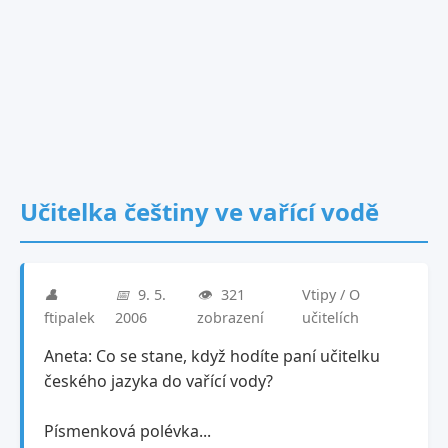
Učitelka češtiny ve vařící vodě
👤
📅
9. 5.
👁️
321
Vtipy / O
ftipalek
2006
zobrazení
učitelích
Aneta: Co se stane, když hodíte paní učitelku
českého jazyka do vařící vody?
Písmenková polévka...