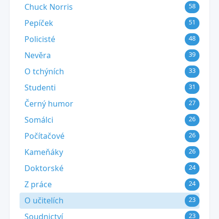
Chuck Norris
58
Pepíček
51
Policisté
48
Nevěra
39
O tchýních
33
Studenti
31
Černý humor
27
Somálci
26
Počítačové
26
Kameňáky
26
Doktorské
24
Z práce
24
O učitelích
23
Soudnictví
23