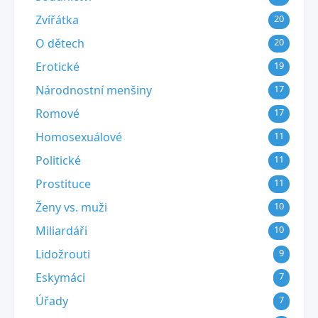
Zvířátka
20
O dětech
20
Erotické
19
Národnostní menšiny
17
Romové
17
Homosexuálové
11
Politické
11
Prostituce
11
Ženy vs. muži
10
Miliardáři
10
Lidožrouti
9
Eskymáci
7
Úřady
7