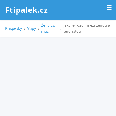
☰
Ftipalek.cz
Ženy vs.
Jaký je rozdíl mezi ženou a
Příspěvky
›
Vtipy
›
›
muži
teroristou