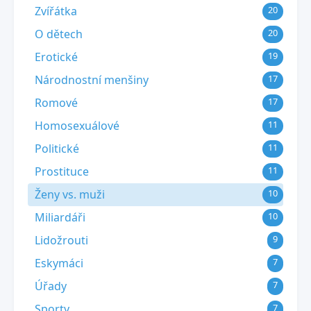
Zvířátka
20
O dětech
20
Erotické
19
Národnostní menšiny
17
Romové
17
Homosexuálové
11
Politické
11
Prostituce
11
Ženy vs. muži
10
Miliardáři
10
Lidožrouti
9
Eskymáci
7
Úřady
7
Sporty
7