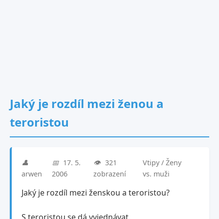
Jaký je rozdíl mezi ženou a
teroristou
👤
📅
17. 5.
👁️
321
Vtipy / Ženy
arwen
2006
zobrazení
vs. muži
Jaký je rozdíl mezi ženskou a teroristou?
S teroristou se dá vyjednávat.