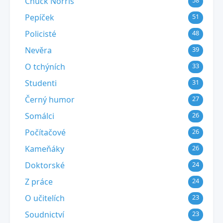
Chuck Norris
58
Pepíček
51
Policisté
48
Nevěra
39
O tchýních
33
Studenti
31
Černý humor
27
Somálci
26
Počítačové
26
Kameňáky
26
Doktorské
24
Z práce
24
O učitelích
23
Soudnictví
23