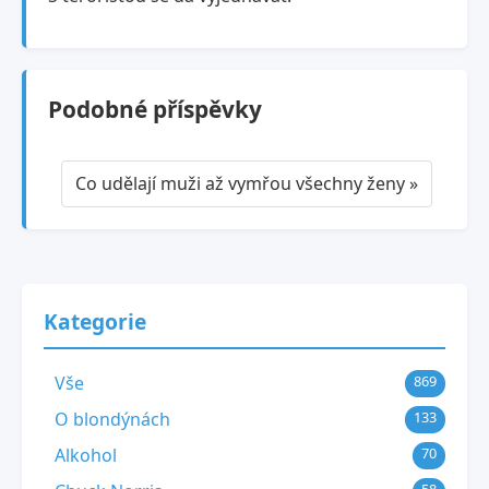
Podobné příspěvky
Co udělají muži až vymřou všechny ženy »
Kategorie
Vše
869
O blondýnách
133
Alkohol
70