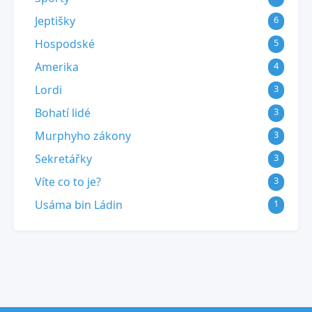
Jeptišky
6
Hospodské
5
Amerika
4
Lordi
3
Bohatí lidé
3
Murphyho zákony
3
Sekretářky
3
Víte co to je?
3
Usáma bin Ládin
1