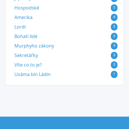
Hospodské
5
Amerika
4
Lordi
3
Bohatí lidé
3
Murphyho zákony
3
Sekretářky
3
Víte co to je?
3
Usáma bin Ládin
1