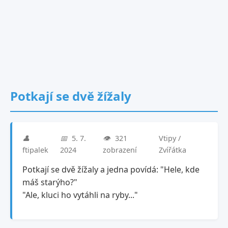
Potkají se dvě žížaly
👤
📅
5. 7.
👁️
321
Vtipy /
ftipalek
2024
zobrazení
Zvířátka
Potkají se dvě žížaly a jedna povídá: "Hele, kde
máš starýho?"
"Ale, kluci ho vytáhli na ryby..."