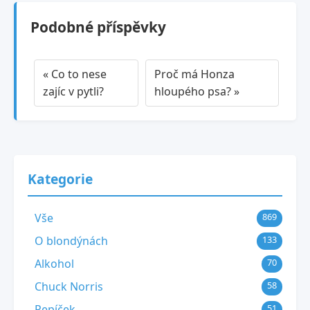
Podobné příspěvky
« Co to nese
Proč má Honza
zajíc v pytli?
hloupého psa? »
Kategorie
Vše
869
O blondýnách
133
Alkohol
70
Chuck Norris
58
Pepíček
51