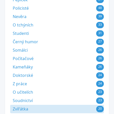
Policisté
48
Nevěra
39
O tchýních
33
Studenti
31
Černý humor
27
Somálci
26
Počítačové
26
Kameňáky
26
Doktorské
24
Z práce
24
O učitelích
23
Soudnictví
23
Zvířátka
20