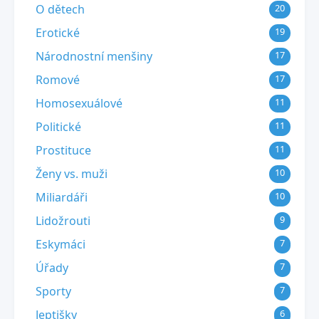
O dětech
20
Erotické
19
Národnostní menšiny
17
Romové
17
Homosexuálové
11
Politické
11
Prostituce
11
Ženy vs. muži
10
Miliardáři
10
Lidožrouti
9
Eskymáci
7
Úřady
7
Sporty
7
Jeptišky
6