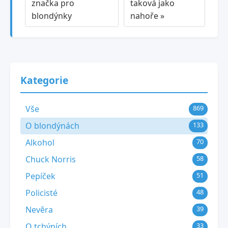
značka pro
taková jako
blondýnky
nahoře »
Kategorie
Vše
869
O blondýnách
133
Alkohol
70
Chuck Norris
58
Pepíček
51
Policisté
48
Nevěra
39
O tchýních
33