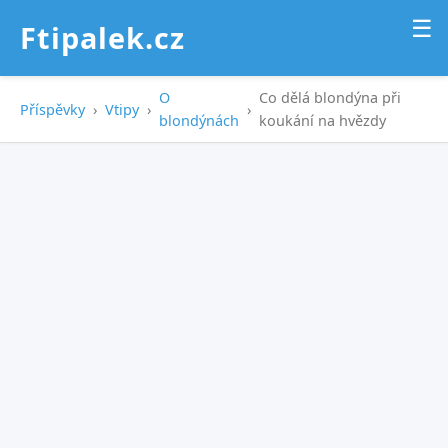
☰
Ftipalek.cz
O
Co dělá blondýna při
Příspěvky
›
Vtipy
›
›
blondýnách
koukání na hvězdy