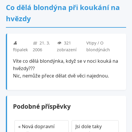
Co dělá blondýna při koukání na
hvězdy
👤
📅
21. 3.
👁️
321
Vtipy / O
ftipalek
2006
zobrazení
blondýnách
Víte co dělá blondýnka, když se v noci kouká na
hvězdy???
Nic, nemůže přece dělat dvě věci najednou.
Podobné příspěvky
« Nová dopravní
Jsi dole taky