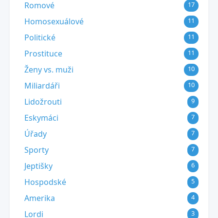
Romové
17
Homosexuálové
11
Politické
11
Prostituce
11
Ženy vs. muži
10
Miliardáři
10
Lidožrouti
9
Eskymáci
7
Úřady
7
Sporty
7
Jeptišky
6
Hospodské
5
Amerika
4
Lordi
3