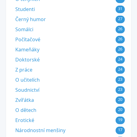
Studenti
31
Černý humor
27
Somálci
26
Počítačové
26
Kameňáky
26
Doktorské
24
Z práce
24
O učitelích
23
Soudnictví
23
Zvířátka
20
O dětech
20
Erotické
19
Národnostní menšiny
17