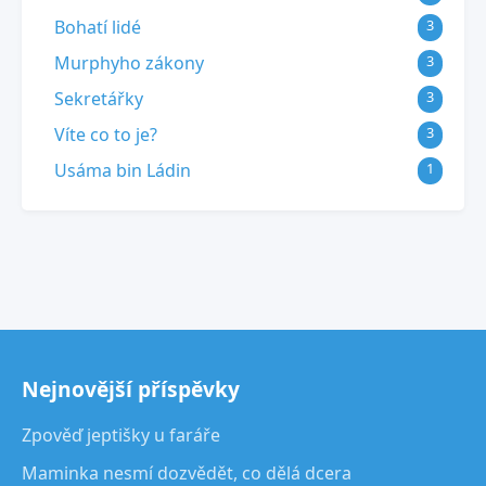
Bohatí lidé
3
Murphyho zákony
3
Sekretářky
3
Víte co to je?
3
Usáma bin Ládin
1
Nejnovější příspěvky
Zpověď jeptišky u faráře
Maminka nesmí dozvědět, co dělá dcera