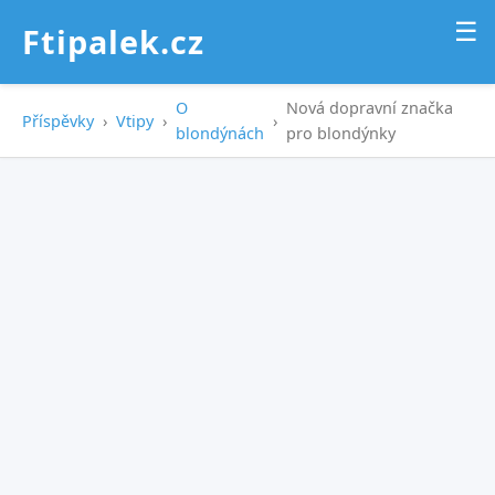
☰
Ftipalek.cz
O
Nová dopravní značka
Příspěvky
›
Vtipy
›
›
blondýnách
pro blondýnky