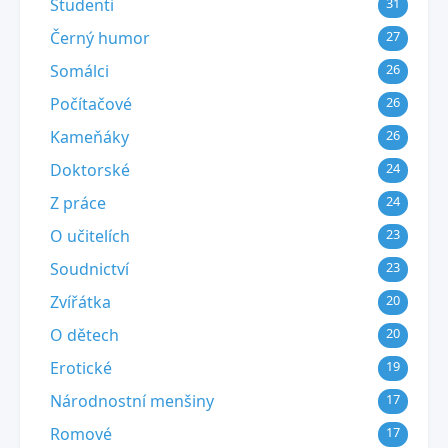
Studenti
31
Černý humor
27
Somálci
26
Počítačové
26
Kameňáky
26
Doktorské
24
Z práce
24
O učitelích
23
Soudnictví
23
Zvířátka
20
O dětech
20
Erotické
19
Národnostní menšiny
17
Romové
17