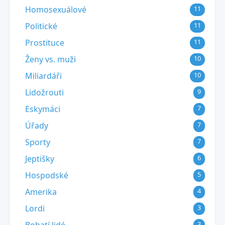
Homosexuálové
11
Politické
11
Prostituce
11
Ženy vs. muži
10
Miliardáři
10
Lidožrouti
9
Eskymáci
7
Úřady
7
Sporty
7
Jeptišky
6
Hospodské
5
Amerika
4
Lordi
3
3