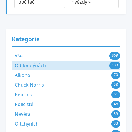
počítači
hvězdy »
Kategorie
Vše
869
O blondýnách
133
Alkohol
70
Chuck Norris
58
Pepíček
51
Policisté
48
Nevěra
39
O tchýních
33