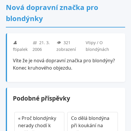
Nová dopravní značka pro
blondýnky
👤
📅
21. 3.
👁️
321
Vtipy / O
ftipalek
2006
zobrazení
blondýnách
Víte že je nová dopravní značka pro blondýny?
Konec kruhového objezdu.
Podobné příspěvky
« Proč blondýnky
Co dělá blondýna
nerady chodí k
při koukání na