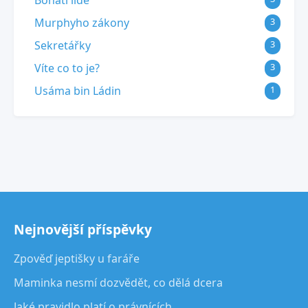
Bohatí lidé
Murphyho zákony
3
Sekretářky
3
Víte co to je?
3
Usáma bin Ládin
1
Nejnovější příspěvky
Zpověď jeptišky u faráře
Maminka nesmí dozvědět, co dělá dcera
Jaké pravidlo platí o právnících