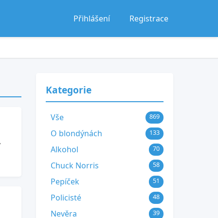
Přihlášení
Registrace
Kategorie
Vše
869
O blondýnách
133
,
Alkohol
70
Chuck Norris
58
Pepíček
51
Policisté
48
Nevěra
39