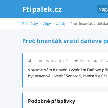
Ftipalek.cz
Vtip
Příspěvky
›
Vtipy
›
Úřady
›
Proč finančák vrátil d
Proč finančák vrátil daňové p
👤
lipno
📅
31. 10. 2024
👁️
321 zobrazení
V
Vracíme Vám k novénu vyplnění Daňové přiz
byť pravdivě, uvedl: "Senátoři, ministři a úř
Podobné příspěvky