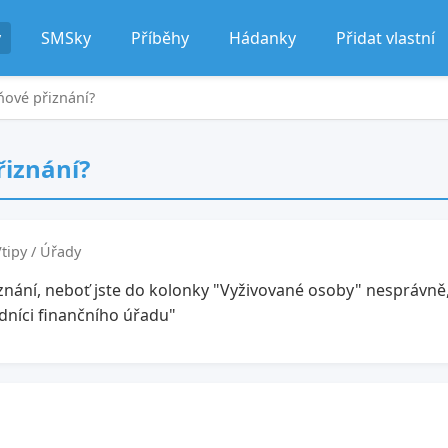
y
SMSky
Příběhy
Hádanky
Přidat vlastní
aňové přiznání?
řiznání?
tipy / Úřady
nání, neboť jste do kolonky "Vyživované osoby" nesprávně
edníci finančního úřadu"