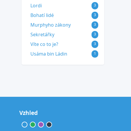
Lordi
3
Bohatí lidé
3
Murphyho zákony
3
Sekretářky
3
Víte co to je?
3
Usáma bin Ládin
1
Vzhled