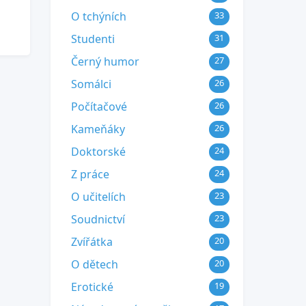
O tchýních
33
Studenti
31
Černý humor
27
Somálci
26
Počítačové
26
Kameňáky
26
Doktorské
24
Z práce
24
O učitelích
23
Soudnictví
23
Zvířátka
20
O dětech
20
Erotické
19