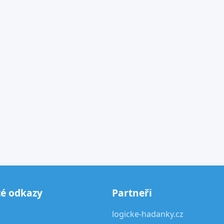
té odkazy
Partneři
logicke-hadanky.cz