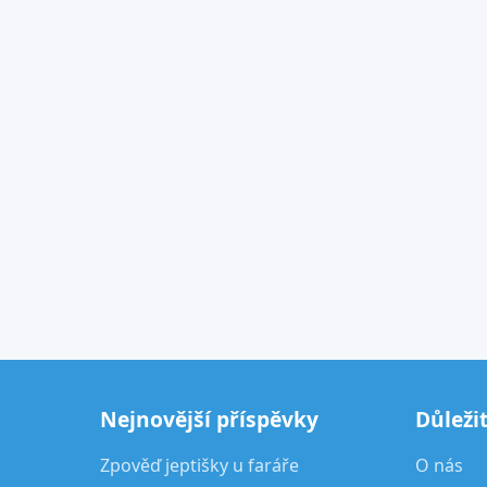
Nejnovější příspěvky
Důleži
Zpověď jeptišky u faráře
O nás