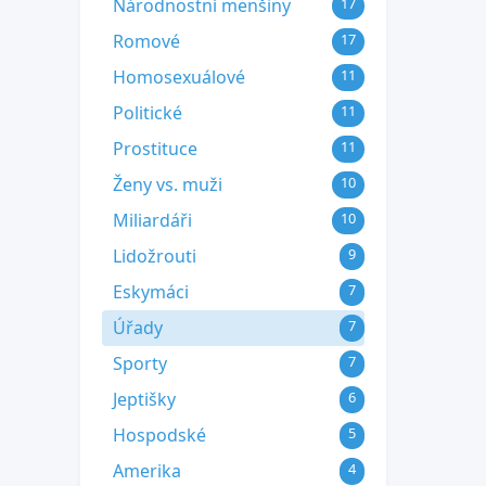
Národnostní menšiny
17
Romové
17
Homosexuálové
11
Politické
11
Prostituce
11
Ženy vs. muži
10
Miliardáři
10
Lidožrouti
9
Eskymáci
7
Úřady
7
Sporty
7
Jeptišky
6
Hospodské
5
Amerika
4