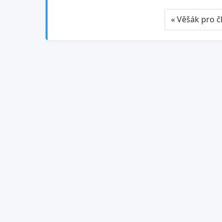
« Věšák pro č