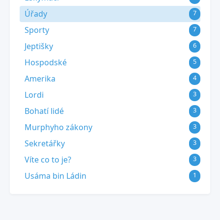
Úřady
7
Sporty
7
Jeptišky
6
Hospodské
5
Amerika
4
Lordi
3
Bohatí lidé
3
Murphyho zákony
3
Sekretářky
3
Víte co to je?
3
Usáma bin Ládin
1