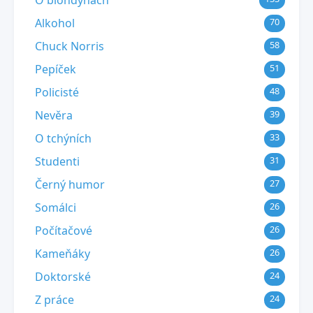
O blondýnách
Alkohol
70
Chuck Norris
58
Pepíček
51
Policisté
48
Nevěra
39
O tchýních
33
Studenti
31
Černý humor
27
Somálci
26
Počítačové
26
Kameňáky
26
Doktorské
24
Z práce
24