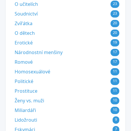
O učitelích
23
Soudnictví
23
Zvířátka
20
O dětech
20
Erotické
19
Národnostní menšiny
17
Romové
17
Homosexuálové
11
Politické
11
Prostituce
11
Ženy vs. muži
10
Miliardáři
10
Lidožrouti
9
Eskymáci
7