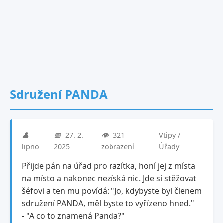
Sdružení PANDA
👤
📅
27. 2.
👁️
321
Vtipy /
lipno
2025
zobrazení
Úřady
Přijde pán na úřad pro razítka, honí jej z místa
na místo a nakonec nezíská nic. Jde si stěžovat
šéfovi a ten mu povídá: "Jo, kdybyste byl členem
sdružení PANDA, měl byste to vyřízeno hned."
- "A co to znamená Panda?"