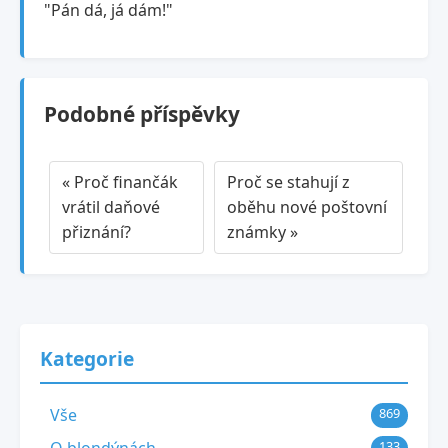
"Pán dá, já dám!"
Podobné příspěvky
« Proč finančák
Proč se stahují z
vrátil daňové
oběhu nové poštovní
přiznání?
známky »
Kategorie
Vše
869
133